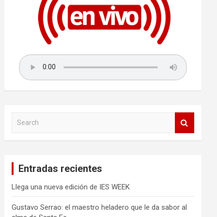
S
e
a
r
c
Entradas recientes
h
Llega una nueva edición de IES WEEK
Gustavo Serrao: el maestro heladero que le da sabor al