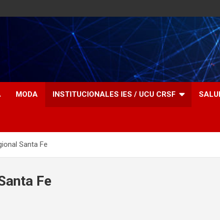
A
MODA
INSTITUCIONALES IES / UCU CRSF
SALU
ional Santa Fe
Santa Fe