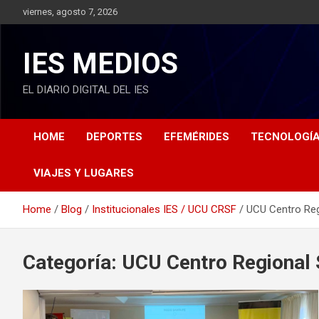
S
viernes, agosto 7, 2026
k
i
p
IES MEDIOS
t
o
EL DIARIO DIGITAL DEL IES
c
o
n
HOME
DEPORTES
EFEMÉRIDES
TECNOLOGÍ
t
e
n
VIAJES Y LUGARES
t
Home
Blog
Institucionales IES / UCU CRSF
UCU Centro Reg
Categoría: UCU Centro Regional 