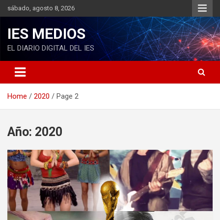
S
sábado, agosto 8, 2026
k
i
IES MEDIOS
p
t
EL DIARIO DIGITAL DEL IES
o
c
o
n
Home
2020
Page 2
t
e
n
t
Año: 2020