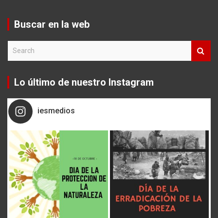
Buscar en la web
S
e
a
r
Lo último de nuestro Instagram
c
h
iesmedios