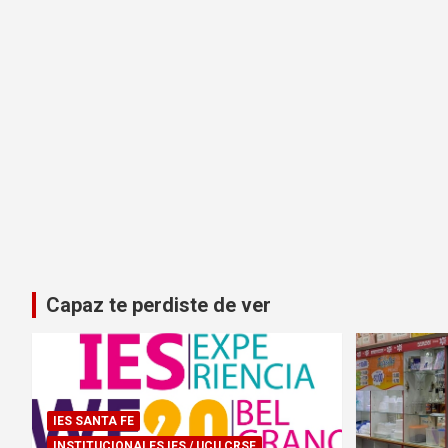
Capaz te perdiste de ver
IES SANTA FE
INSTITUCIONALES IES / UCU CRSF