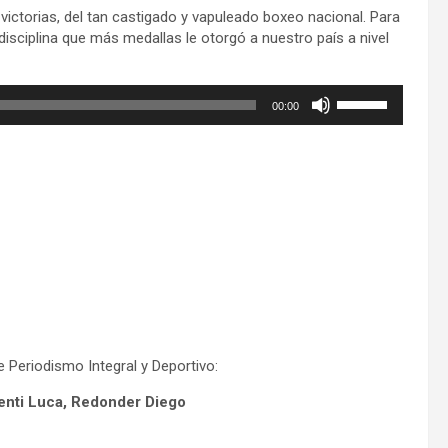
ictorias, del tan castigado y vapuleado boxeo nacional. Para
disciplina que más medallas le otorgó a nuestro país a nivel
Utiliza
00:00
las
teclas
de
flecha
arriba/abajo
para
aumentar
o
disminuir
el
volumen.
 Periodismo Integral y Deportivo:
nti Luca,
Redonder Diego