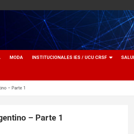
A
MODA
INSTITUCIONALES IES / UCU CRSF
SALU
ino – Parte 1
gentino – Parte 1