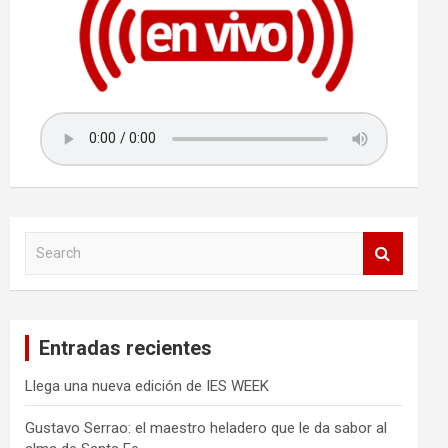
S
e
a
r
c
Entradas recientes
h
Llega una nueva edición de IES WEEK
Gustavo Serrao: el maestro heladero que le da sabor al