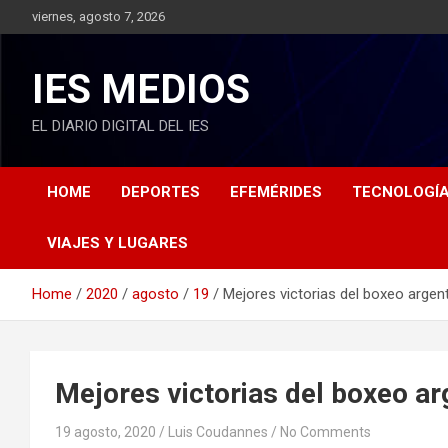
S
viernes, agosto 7, 2026
k
i
p
IES MEDIOS
t
o
EL DIARIO DIGITAL DEL IES
c
o
n
HOME
DEPORTES
EFEMÉRIDES
TECNOLOGÍ
t
e
n
VIAJES Y LUGARES
t
Home
2020
agosto
19
Mejores victorias del boxeo argent
Mejores victorias del boxeo ar
19 agosto, 2020
Luis Coudannes
No Comments