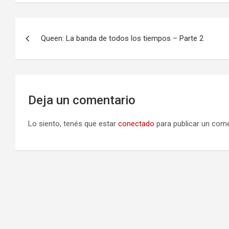
N
Queen: La banda de todos los tiempos – Parte 2
a
v
e
Deja un comentario
g
Lo siento, tenés que estar
conectado
para publicar un come
a
c
i
ó
n