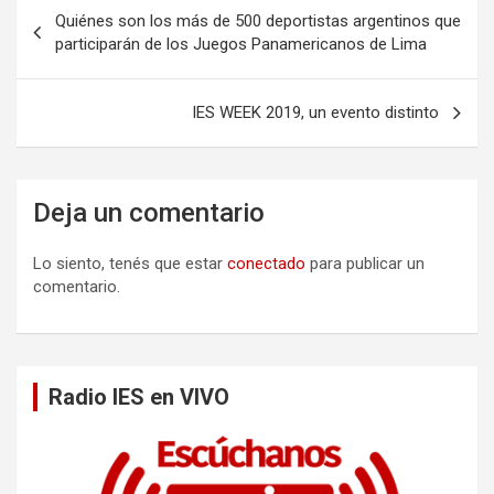
N
Quiénes son los más de 500 deportistas argentinos que
a
participarán de los Juegos Panamericanos de Lima
v
e
IES WEEK 2019, un evento distinto
g
a
Deja un comentario
c
i
Lo siento, tenés que estar
conectado
para publicar un
ó
comentario.
n
d
e
Radio IES en VIVO
e
n