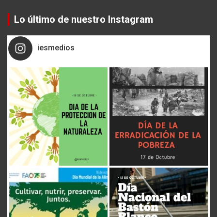
a
r
Lo último de nuestro Instagram
c
h
iesmedios