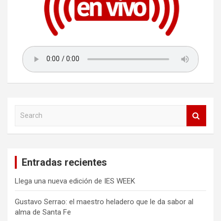
t
r
a
d
a
s
S
e
a
r
c
Entradas recientes
h
Llega una nueva edición de IES WEEK
Gustavo Serrao: el maestro heladero que le da sabor al
alma de Santa Fe