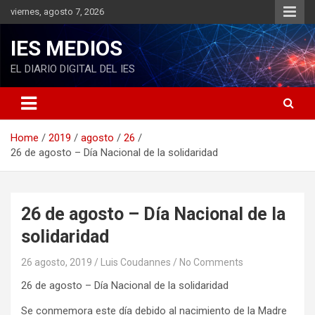
S
viernes, agosto 7, 2026
k
i
IES MEDIOS
p
t
EL DIARIO DIGITAL DEL IES
o
c
o
n
Home
2019
agosto
26
t
26 de agosto – Día Nacional de la solidaridad
e
n
t
26 de agosto – Día Nacional de la
solidaridad
26 agosto, 2019
Luis Coudannes
No Comments
26 de agosto – Día Nacional de la solidaridad
Se conmemora este día debido al nacimiento de la Madre