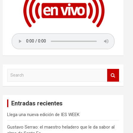
S
e
a
r
c
Entradas recientes
h
Llega una nueva edición de IES WEEK
Gustavo Serrao: el maestro heladero que le da sabor al