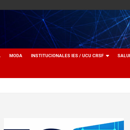
A
MODA
INSTITUCIONALES IES / UCU CRSF
SALU