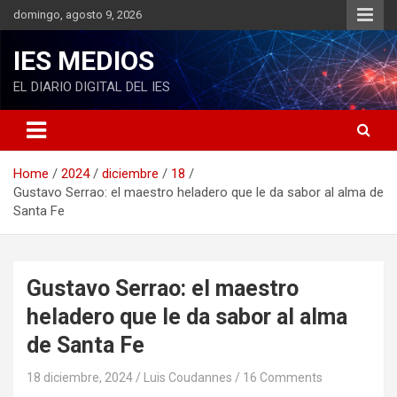
S
domingo, agosto 9, 2026
k
i
IES MEDIOS
p
t
EL DIARIO DIGITAL DEL IES
o
c
o
n
Home
2024
diciembre
18
t
Gustavo Serrao: el maestro heladero que le da sabor al alma de
e
Santa Fe
n
t
Gustavo Serrao: el maestro
heladero que le da sabor al alma
de Santa Fe
18 diciembre, 2024
Luis Coudannes
16 Comments