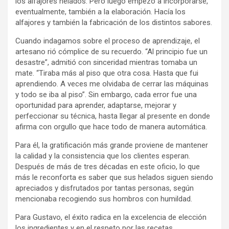
los alfajores helados. Pero luego empezó a incorporarse,
eventualmente, también a la elaboración. Hacía los
alfajores y también la fabricación de los distintos sabores.
Cuando indagamos sobre el proceso de aprendizaje, el
artesano rió cómplice de su recuerdo. “Al principio fue un
desastre”, admitió con sinceridad mientras tomaba un
mate. “Tiraba más al piso que otra cosa. Hasta que fui
aprendiendo. A veces me olvidaba de cerrar las máquinas
y todo se iba al piso”. Sin embargo, cada error fue una
oportunidad para aprender, adaptarse, mejorar y
perfeccionar su técnica, hasta llegar al presente en donde
afirma con orgullo que hace todo de manera automática.
Para él, la gratificación más grande proviene de mantener
la calidad y la consistencia que los clientes esperan.
Después de más de tres décadas en este oficio, lo que
más le reconforta es saber que sus helados siguen siendo
apreciados y disfrutados por tantas personas, según
mencionaba recogiendo sus hombros con humildad.
Para Gustavo, el éxito radica en la excelencia de elección
los ingredientes y en el respeto por las recetas