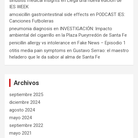
sinusitis medical insights
en
Llega una nueva edición de
IES WEEK
amoxicillin gastrointestinal side effects
en
PODCAST IES:
Canciones Futboleras
pneumonia diagnosis
en
INVESTIGACIÓN: Impacto
ambiental del cigarrillo en la Plaza Pueyrredón de Santa Fe
penicillin allergy vs intolerance
en
Fake News – Episodio 1
otitis media pain symptoms
en
Gustavo Serrao: el maestro
heladero que le da sabor al alma de Santa Fe
Archivos
septiembre 2025
diciembre 2024
agosto 2024
mayo 2024
septiembre 2022
mayo 2021