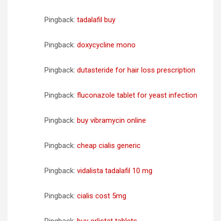
d
e
Pingback:
tadalafil buy
e
Pingback:
doxycycline mono
n
t
Pingback:
dutasteride for hair loss prescription
r
Pingback:
fluconazole tablet for yeast infection
a
d
Pingback:
buy vibramycin online
a
s
Pingback:
cheap cialis generic
Pingback:
vidalista tadalafil 10 mg
Pingback:
cialis cost 5mg