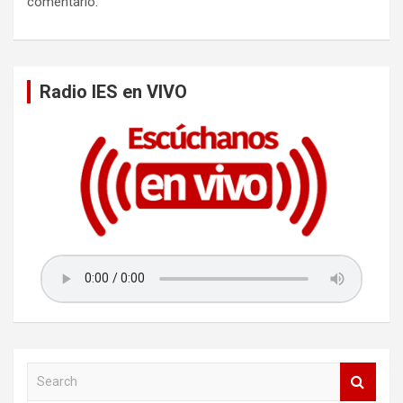
comentario.
Radio IES en VIVO
S
e