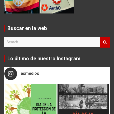
Buscar en la web
S
e
a
r
Lo último de nuestro Instagram
c
h
iesmedios