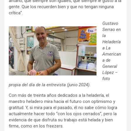
antaño, que siempre son iguales, que siempre le gustó a la
gente. Que los recuerden bien y que no tengan ninguna
crítica”.
Gustavo
Serrao en
la
Heladería
a La
American
a de
General
López –
foto
propia del día de la entrevista (junio 2024).
Con más de treinta años dedicados a la heladería, el
maestro heladero mira hacia el futuro con optimismo y
gratitud. Y, si mira para el pasado, él no sabe cómo logra
actualmente hacer todo “con los ojos cerrados”, pero la
evidencia de que disfruta su trabajo está helada y bien
firme, como en los freezers.