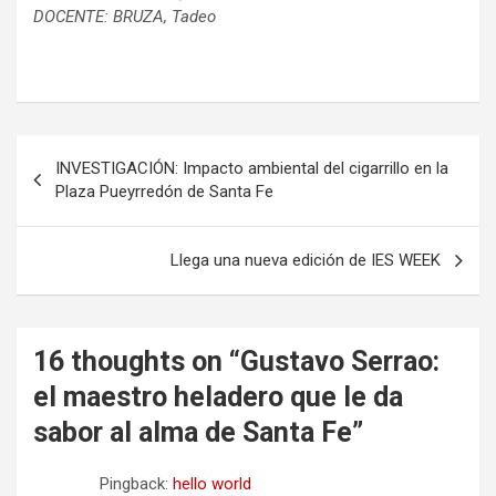
DOCENTE: BRUZA, Tadeo
N
INVESTIGACIÓN: Impacto ambiental del cigarrillo en la
a
Plaza Pueyrredón de Santa Fe
v
e
Llega una nueva edición de IES WEEK
g
a
16 thoughts on “
Gustavo Serrao:
c
el maestro heladero que le da
i
sabor al alma de Santa Fe
”
ó
n
Pingback:
hello world