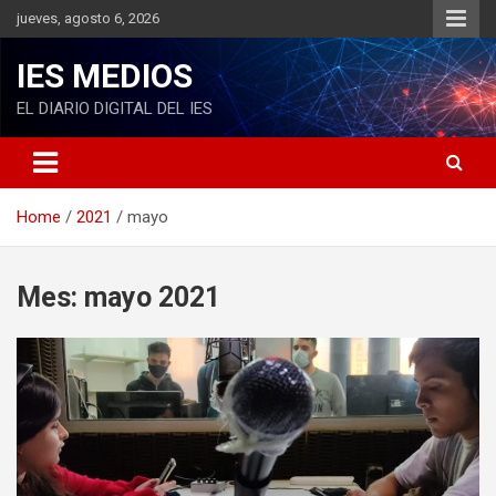
S
jueves, agosto 6, 2026
k
i
IES MEDIOS
p
t
EL DIARIO DIGITAL DEL IES
o
c
o
n
Home
2021
mayo
t
e
n
t
Mes: mayo 2021