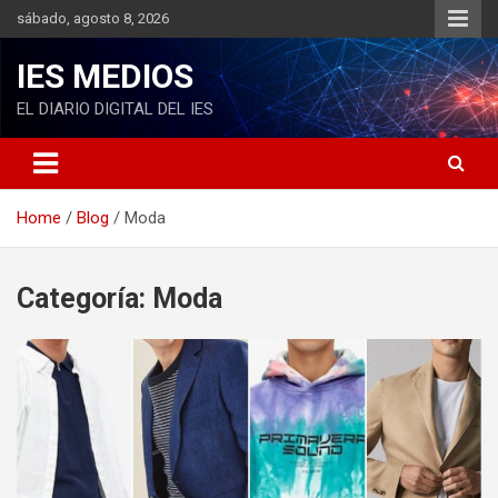
S
sábado, agosto 8, 2026
k
i
IES MEDIOS
p
t
EL DIARIO DIGITAL DEL IES
o
c
o
n
Home
Blog
Moda
t
e
n
t
Categoría: Moda