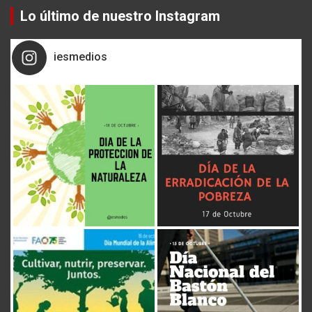
r
Lo último de nuestro Instagram
c
h
iesmedios