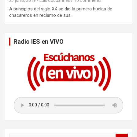
27 junio, 2019
Luis Coudannes
No Comments
A principios del siglo XX se dio la primera huelga de
chacareros en reclamo de sus…
Radio IES en VIVO
S