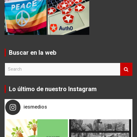
Buscar en la web
S
e
a
r
Lo último de nuestro Instagram
c
h
iesmedios