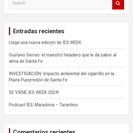
e
a
r
c
Entradas recientes
h
Llega una nueva edición de IES WEEK
Gustavo Serrao: el maestro heladero que le da sabor al
alma de Santa Fe
INVESTIGACIÓN: Impacto ambiental del cigarrillo en la
Plaza Pueyrredón de Santa Fe
SE VIENE IES WEEK 2024!
Podcast IES: Maradona – Tarantino
Comentarios recientes