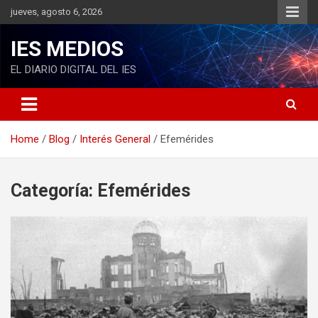
S
jueves, agosto 6, 2026
k
i
IES MEDIOS
p
t
EL DIARIO DIGITAL DEL IES
o
c
o
n
Home
Blog
Interés General
Efemérides
t
e
n
t
Categoría: Efemérides