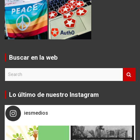
Buscar en la web
S
e
a
r
Lo último de nuestro Instagram
c
h
iesmedios