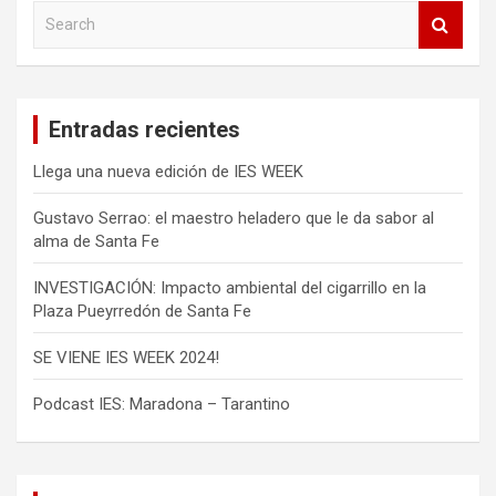
r
S
e
a
a
d
r
c
a
Entradas recientes
h
s
Llega una nueva edición de IES WEEK
Gustavo Serrao: el maestro heladero que le da sabor al
alma de Santa Fe
INVESTIGACIÓN: Impacto ambiental del cigarrillo en la
Plaza Pueyrredón de Santa Fe
SE VIENE IES WEEK 2024!
Podcast IES: Maradona – Tarantino