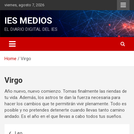
S
viernes, agosto 7, 2026
k
i
IES MEDIOS
p
t
EL DIARIO DIGITAL DEL IES
o
c
o
n
Home
Virgo
t
e
n
t
Virgo
Año nuevo, nuevo comienzo. Tomas finalmente las riendas de
tu vida. Además, los astros te dan la fuerza necesaria para
hacer los cambios que te permitirán vivir plenamente. Todo es
posible y no pretendes detenerte cuando llevas tanto camino
andado. Es el año en el que llevas a cabo todos tus sueños.
N
Leo