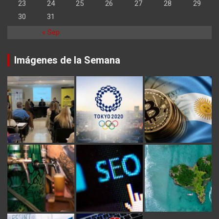
23
24
25
26
27
28
29
30
31
« Sep
Imágenes de la Semana