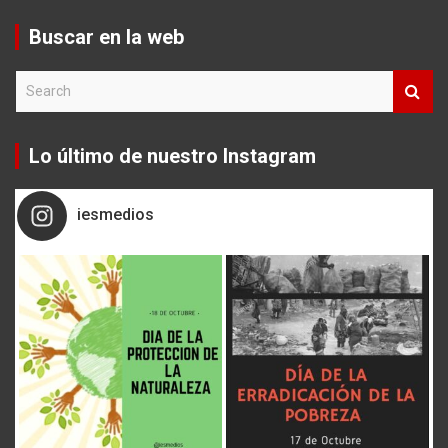
Buscar en la web
S
e
a
r
Lo último de nuestro Instagram
c
h
iesmedios