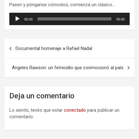
Pasen y pónganse cómodos, comienza un clásico…
Reproductor
00:00
00:00
de
audio
N
Documental homenaje a Rafael Nadal
a
v
Ángeles Rawson: un femicidio que conmocionó al país
e
g
a
Deja un comentario
c
Lo siento, tenés que estar
conectado
para publicar un
i
comentario.
ó
n