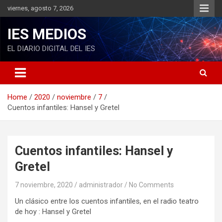
S
viernes, agosto 7, 2026
k
i
IES MEDIOS
p
t
EL DIARIO DIGITAL DEL IES
o
c
o
n
Home
2020
noviembre
7
t
Cuentos infantiles: Hansel y Gretel
e
n
t
Cuentos infantiles: Hansel y
Gretel
7 noviembre, 2020
administrador
No Comments
Un clásico entre los cuentos infantiles, en el radio teatro
de hoy : Hansel y Gretel