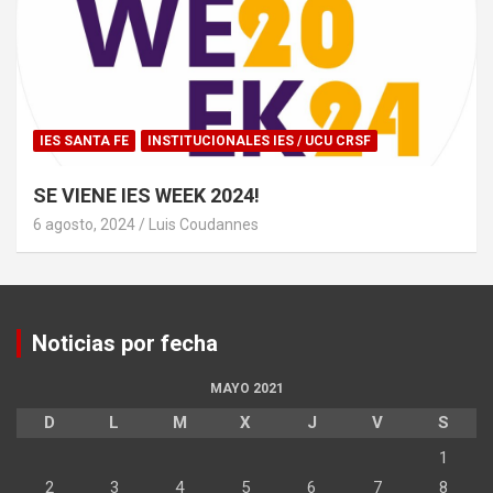
IES SANTA FE
INSTITUCIONALES IES / UCU CRSF
SE VIENE IES WEEK 2024!
6 agosto, 2024
Luis Coudannes
Noticias por fecha
MAYO 2021
D
L
M
X
J
V
S
1
2
3
4
5
6
7
8