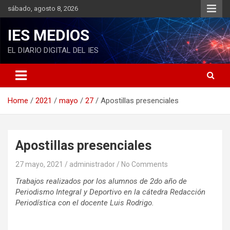
S
sábado, agosto 8, 2026
k
i
IES MEDIOS
p
t
EL DIARIO DIGITAL DEL IES
o
c
o
n
Home
2021
mayo
27
Apostillas presenciales
t
e
n
t
Apostillas presenciales
27 mayo, 2021
administrador
No Comments
Trabajos realizados por los alumnos de 2do año de
Periodismo Integral y Deportivo en la cátedra Redacción
Periodística con el docente Luis Rodrigo.