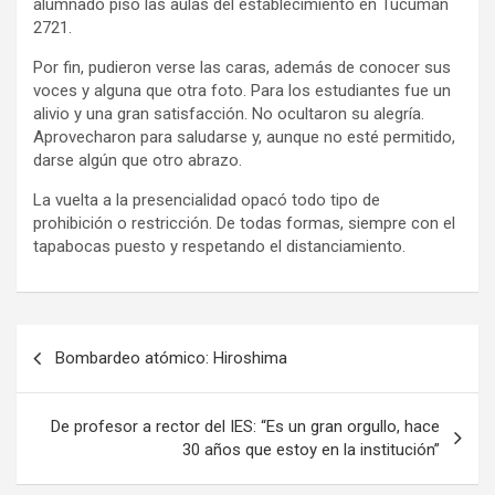
alumnado pisó las aulas del establecimiento en Tucumán
2721.
Por fin, pudieron verse las caras, además de conocer sus
voces y alguna que otra foto. Para los estudiantes fue un
alivio y una gran satisfacción. No ocultaron su alegría.
Aprovecharon para saludarse y, aunque no esté permitido,
darse algún que otro abrazo.
La vuelta a la presencialidad opacó todo tipo de
prohibición o restricción. De todas formas, siempre con el
tapabocas puesto y respetando el distanciamiento.
N
Bombardeo atómico: Hiroshima
a
v
De profesor a rector del IES: “Es un gran orgullo, hace
e
30 años que estoy en la institución”
g