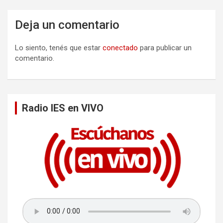
a
Deja un comentario
c
i
Lo siento, tenés que estar
conectado
para publicar un
ó
comentario.
n
d
e
Radio IES en VIVO
e
n
t
r
a
d
a