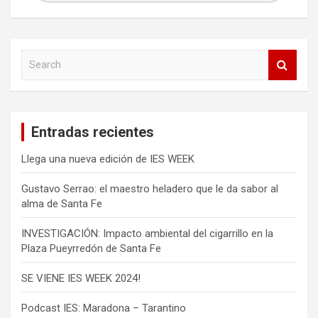
s
S
e
a
r
c
Entradas recientes
h
Llega una nueva edición de IES WEEK
Gustavo Serrao: el maestro heladero que le da sabor al
alma de Santa Fe
INVESTIGACIÓN: Impacto ambiental del cigarrillo en la
Plaza Pueyrredón de Santa Fe
SE VIENE IES WEEK 2024!
Podcast IES: Maradona – Tarantino