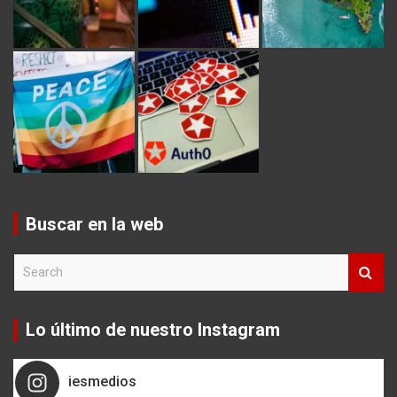
Buscar en la web
S
e
a
r
Lo último de nuestro Instagram
c
h
iesmedios