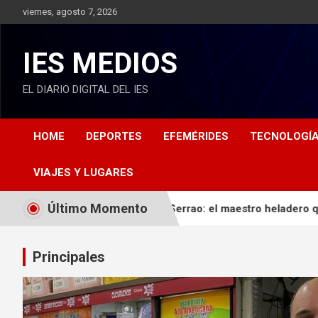
S
viernes, agosto 7, 2026
k
i
p
IES MEDIOS
t
o
EL DIARIO DIGITAL DEL IES
c
o
n
HOME
DEPORTES
EFEMÉRIDES
TECNOLOGÍ
t
e
n
VIAJES Y LUGARES
t
Último Momento
WEEK
Gustavo Serrao: el maestro heladero que le da sabor
Principales