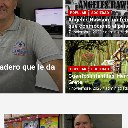
POPULAR
SOCIEDAD
Ángeles Rawson: un fem
que conmocionó al país
7 noviembre, 2020
administrad
ELECCIÓN DE LOS EDITORES
PR
adero que le da
INVESTIGACIÓN:
POPULAR
SOCIEDAD
cigarrillo en la
Cuentos infantiles: Han
Gretel
17 diciembre, 2024
Luis Couda
7 noviembre, 2020
administrad