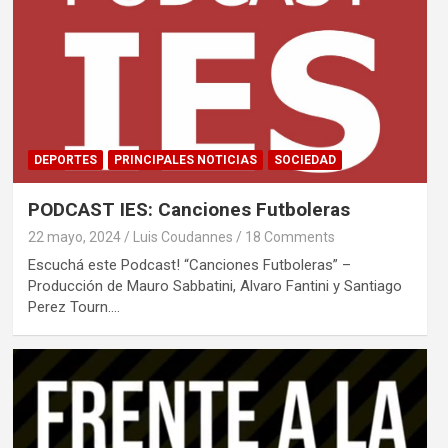
DEPORTES
PRINCIPALES NOTICIAS
SOCIEDAD
PODCAST IES: Canciones Futboleras
22 mayo, 2024
Luis Coudannes
18 Comments
Escuchá este Podcast! “Canciones Futboleras” –
Producción de Mauro Sabbatini, Alvaro Fantini y Santiago
Perez Tourn.…