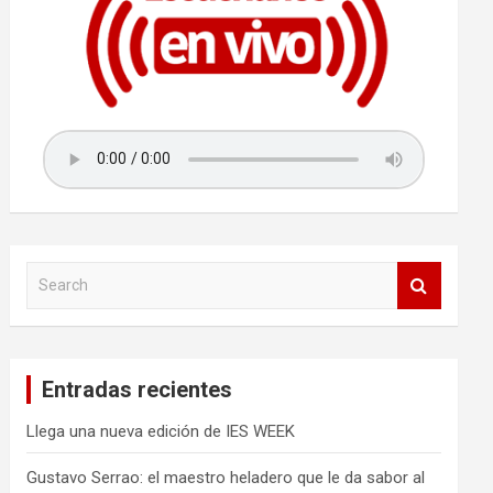
S
e
a
r
c
Entradas recientes
h
Llega una nueva edición de IES WEEK
Gustavo Serrao: el maestro heladero que le da sabor al