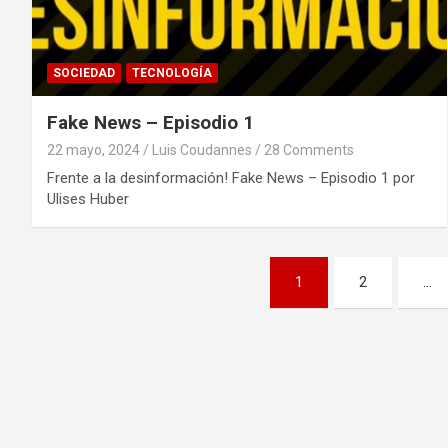
SOCIEDAD
TECNOLOGÍA
Fake News – Episodio 1
22 mayo, 2024
Luis Coudannes
28 Comments
Frente a la desinformación! Fake News – Episodio 1 por
Ulises Huber
N
1
2
…
a
v
e
g