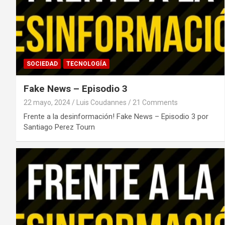
SOCIEDAD
TECNOLOGÍA
Fake News – Episodio 3
22 mayo, 2024
Luis Coudannes
21 Comments
Frente a la desinformación! Fake News – Episodio 3 por
Santiago Perez Tourn