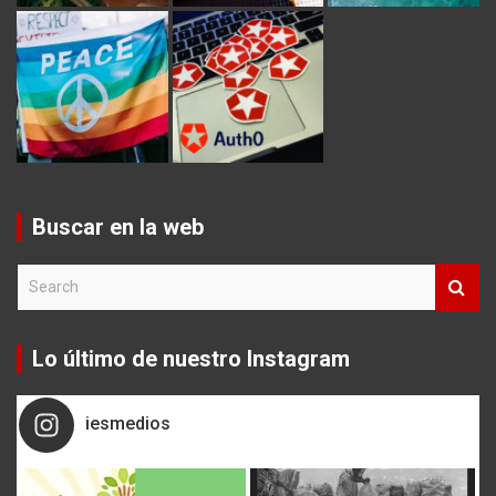
Buscar en la web
S
e
a
r
Lo último de nuestro Instagram
c
h
iesmedios