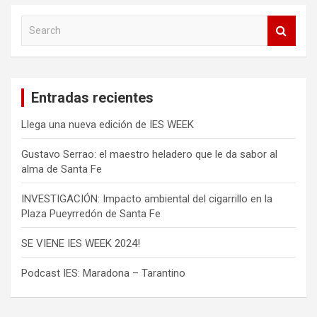
t
r
S
e
a
a
d
r
c
a
Entradas recientes
h
s
Llega una nueva edición de IES WEEK
Gustavo Serrao: el maestro heladero que le da sabor al
alma de Santa Fe
INVESTIGACIÓN: Impacto ambiental del cigarrillo en la
Plaza Pueyrredón de Santa Fe
SE VIENE IES WEEK 2024!
Podcast IES: Maradona – Tarantino