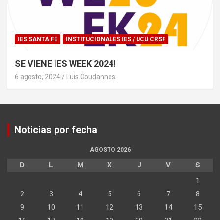
IES SANTA FE
INSTITUCIONALES IES / UCU CRSF
SE VIENE IES WEEK 2024!
6 agosto, 2024
Luis Coudannes
Noticias por fecha
AGOSTO 2026
D
L
M
X
J
V
S
1
2
3
4
5
6
7
8
9
10
11
12
13
14
15