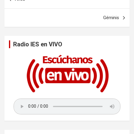
a
v
Géminis
e
g
a
Radio IES en VIVO
c
i
ó
n
d
e
e
n
t