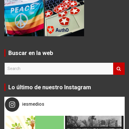
Buscar en la web
S
e
a
r
Lo último de nuestro Instagram
c
h
iesmedios