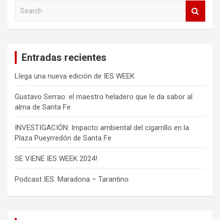
r
S
e
a
a
d
r
c
a
Entradas recientes
h
s
Llega una nueva edición de IES WEEK
Gustavo Serrao: el maestro heladero que le da sabor al
alma de Santa Fe
INVESTIGACIÓN: Impacto ambiental del cigarrillo en la
Plaza Pueyrredón de Santa Fe
SE VIENE IES WEEK 2024!
Podcast IES: Maradona – Tarantino