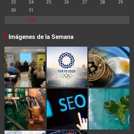
23
24
25
26
27
28
29
30
31
« Sep
Imágenes de la Semana