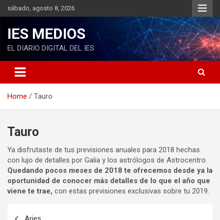
S
sábado, agosto 8, 2026
k
i
IES MEDIOS
p
t
EL DIARIO DIGITAL DEL IES
o
c
o
n
Home
Tauro
t
e
n
t
Tauro
Ya disfrutaste de tus previsiones anuales para 2018 hechas
con lujo de detalles por Galia y los astrólogos de Astrocentro.
Quedando pocos meses de 2018 te ofrecemos desde ya la
oportunidad de conocer más detalles de lo que el año que
viene te trae,
con estas previsiones exclusivas sobre tu 2019.
N
Aries