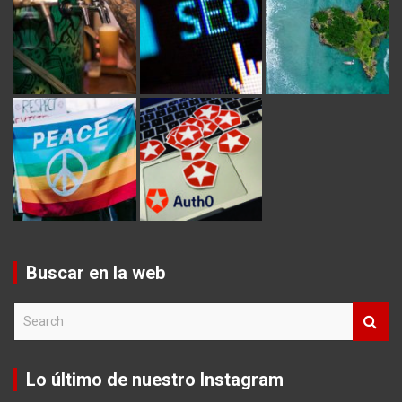
Buscar en la web
S
e
a
r
Lo último de nuestro Instagram
c