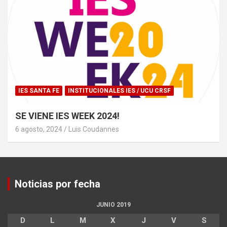
IES SANTA FE
INSTITUCIONALES IES / UCU CRSF
SE VIENE IES WEEK 2024!
6 agosto, 2024
Luis Coudannes
Noticias por fecha
JUNIO 2019
D
L
M
X
J
V
S