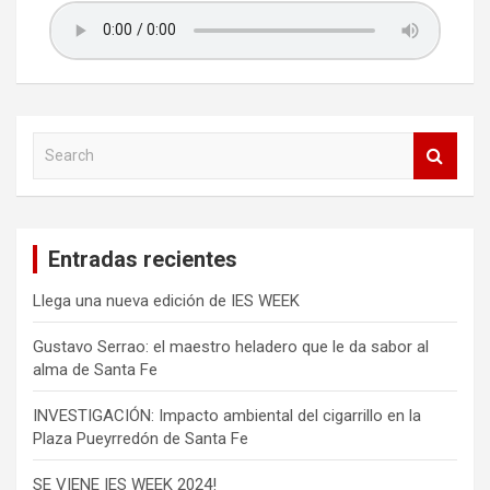
d
a
s
S
e
a
r
c
Entradas recientes
h
Llega una nueva edición de IES WEEK
Gustavo Serrao: el maestro heladero que le da sabor al
alma de Santa Fe
INVESTIGACIÓN: Impacto ambiental del cigarrillo en la
Plaza Pueyrredón de Santa Fe
SE VIENE IES WEEK 2024!