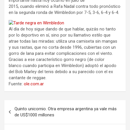
importante hasta hoy ocurrió en julio de
2015, cuando eliminó a Rafa Nadal contra todo pronóstico
en la segunda ronda de Wimbledon por 7-5, 3-6, 6-4 y 6-4.
Al día de hoy sigue dando de que hablar, quizás no tanto
por lo deportivo en sí, sino por su llamativo estilo que
atrae todas las miradas: utiliza una camiseta sin mangas
y sus rastas, que no corta desde 1996, cubiertas con un
gorro de lana para evitar complicaciones con el viento.
Gracias a ese característico gorro negro (de color
blanco cuando participa en Wimbledon) adoptó el apodo
del Bob Marley del tenis debido a su parecido con el ex
cantante de reggae.
Fuente:
ole.com.ar
N
Quinto unicornio. Otra empresa argentina ya vale más
a
de US$1000 millones
v