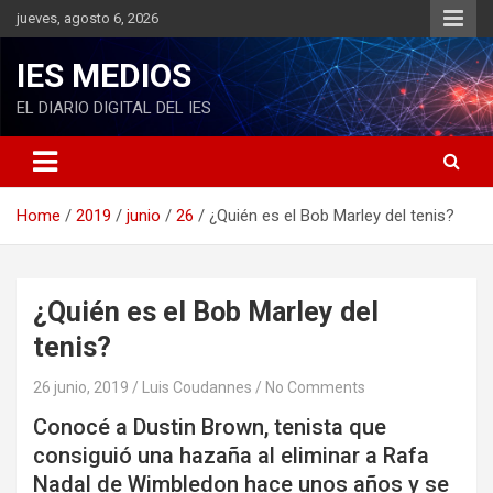
S
jueves, agosto 6, 2026
k
i
IES MEDIOS
p
t
EL DIARIO DIGITAL DEL IES
o
c
o
n
Home
2019
junio
26
¿Quién es el Bob Marley del tenis?
t
e
n
t
¿Quién es el Bob Marley del
tenis?
26 junio, 2019
Luis Coudannes
No Comments
Conocé a Dustin Brown, tenista que
consiguió una hazaña al eliminar a Rafa
Nadal de Wimbledon hace unos años y se