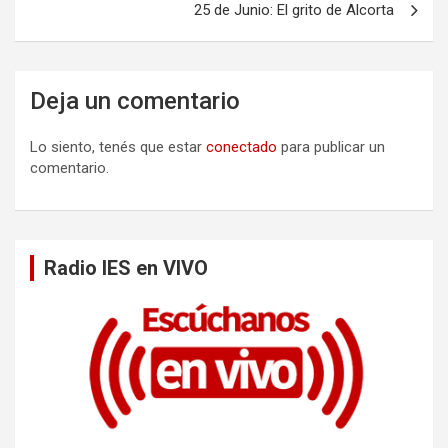
e
25 de Junio: El grito de Alcorta
g
a
Deja un comentario
c
i
Lo siento, tenés que estar
conectado
para publicar un
ó
comentario.
n
d
e
Radio IES en VIVO
e
n
t
r
a