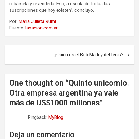
robársela y revenderla. Eso, a escala de todas las
suscripciones que hoy existen”, concluyó.
Por:
María Julieta Rumi
Fuente:
lanacion.com.ar
N
¿Quién es el Bob Marley del tenis?
a
v
e
One thought on “
Quinto unicornio.
g
Otra empresa argentina ya vale
a
más de US$1000 millones
”
c
Pingback:
MyBlog
i
ó
Deja un comentario