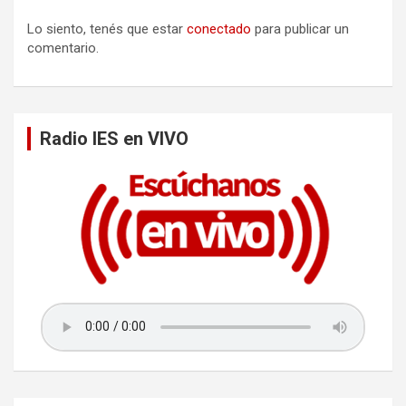
n
d
Lo siento, tenés que estar
conectado
para publicar un
comentario.
e
e
n
Radio IES en VIVO
t
r
a
d
a
s