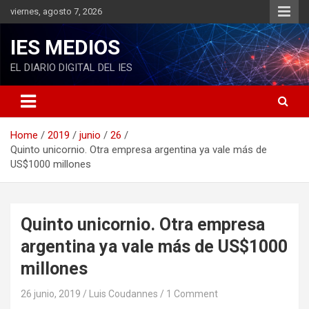
S
viernes, agosto 7, 2026
k
i
IES MEDIOS
p
t
EL DIARIO DIGITAL DEL IES
o
c
o
n
Home
2019
junio
26
t
Quinto unicornio. Otra empresa argentina ya vale más de
e
US$1000 millones
n
t
Quinto unicornio. Otra empresa
argentina ya vale más de US$1000
millones
26 junio, 2019
Luis Coudannes
1 Comment