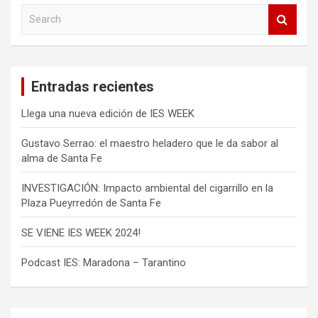
S
e
a
r
c
Entradas recientes
h
Llega una nueva edición de IES WEEK
Gustavo Serrao: el maestro heladero que le da sabor al
alma de Santa Fe
INVESTIGACIÓN: Impacto ambiental del cigarrillo en la
Plaza Pueyrredón de Santa Fe
SE VIENE IES WEEK 2024!
Podcast IES: Maradona – Tarantino