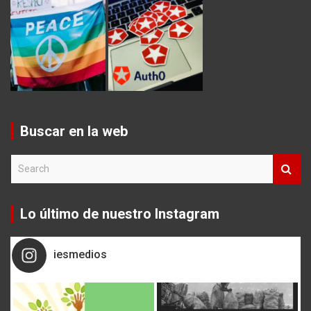
Buscar en la web
S
e
a
r
Lo último de nuestro Instagram
c
h
iesmedios